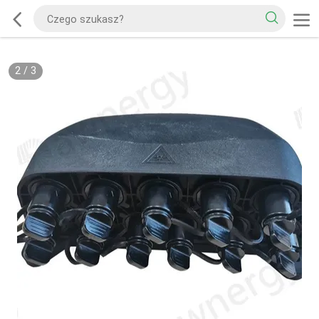
2
/
3