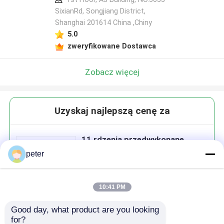
SixianRd, Songjiang District,
Shanghai 201614 China ,Chiny
5.0
zweryfikowane Dostawca
Zobacz więcej
Uzyskaj najlepszą cenę za
11 rdzenia przedwykonane
światłowodowe pudełko
peter
dystrybucyjne z 1x9
nierównomiernego rozdzielacza
PLC
10:41 PM
Good day, what product are you looking 
Kontyntynuj
for?