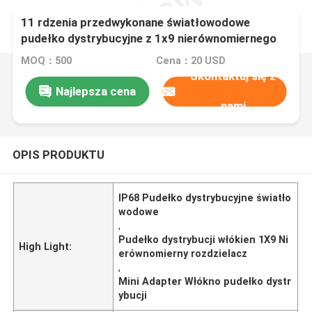
11 rdzenia przedwykonane światłowodowe
pudełko dystrybucyjne z 1x9 nierównomiernego
rozdzielacza PLC
MOQ：500
Cena：20 USD
Skontaktuj się z
Najlepsza cena
nami
OPIS PRODUKTU
IP68 Pudełko dystrybucyjne światło
wodowe
,
Pudełko dystrybucji włókien 1X9 Ni
High Light:
erównomierny rozdzielacz
,
Mini Adapter Włókno pudełko dystr
ybucji