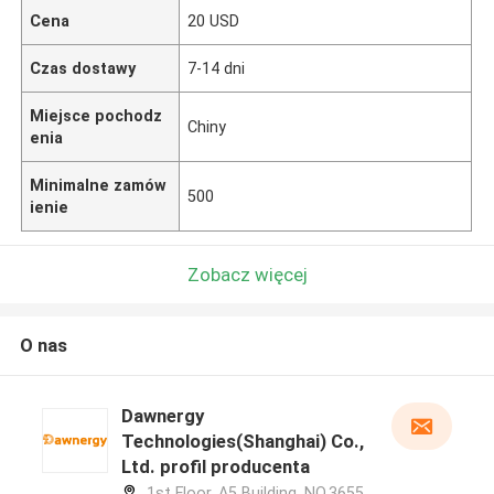
Cena
20 USD
Czas dostawy
7-14 dni
Miejsce pochodz
Chiny
enia
Minimalne zamów
500
ienie
Zobacz więcej
O nas
Dawnergy
Technologies(Shanghai) Co.,
Ltd. profil producenta
1st Floor, A5 Building, NO.3655