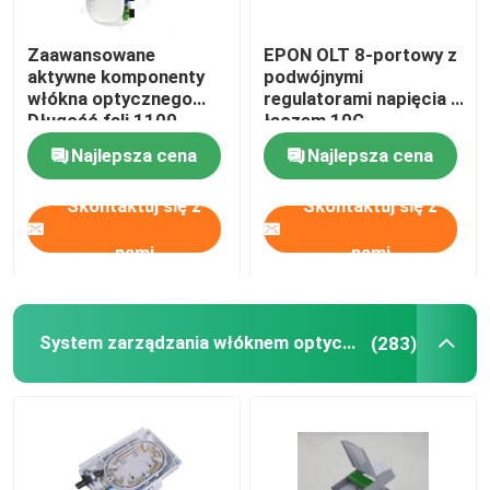
Zaawansowane
EPON OLT 8-portowy z
aktywne komponenty
podwójnymi
włókna optycznego
regulatorami napięcia i
Długość fali 1100-
łączem 10G
1600nm 1550nm
Najlepsza cena
Najlepsza cena
CTB≥65dB Płaskość w
paśmie ±1dB 47-1006
Skontaktuj się z
Skontaktuj się z
MHz
nami
nami
System zarządzania włóknem optycznym
(283)