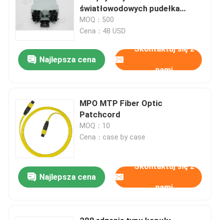
światłowodowych pudełka
dystrybucyjna z wodoodpornym
MOQ：500
złącza
Cena：48 USD
Skontaktuj się z
Najlepsza cena
nami
MPO MTP Fiber Optic
Patchcord
MOQ：10
Cena：case by case
Skontaktuj się z
Najlepsza cena
nami