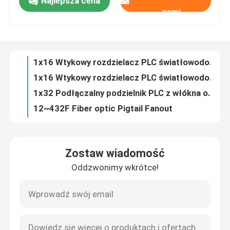
Najlepsza cena
1x4 Plug-in Type SC UPC Włókno optyczne PLC Splitter
nami
1x8 Wtycznik typu SC APC Fiber Optical PLC Splitter
O nas
1x16 Wtykowy rozdzielacz PLC światłowodowy typu SC UPC
1x16 Wtykowy rozdzielacz PLC światłowodowy typu SC UPC
Wycieczka po fabryce
1x32 Podłączalny podzielnik PLC z włókna optycznego typu SC
12~432F Fiber optic Pigtail Fanout
Kontrola jakości
1x4 Kaseta ABS typu SC UPC Włóknooptyczne PLC Splitter
1x2 Kaseta ABS Typ SC UPC Włókno optyczne PLC Splitter
FWDM - Multipleksywanie podziału długości fali filtrów
Skontaktuj się z nami
1x8 Kaseta ABS typu SC UPC Włókno optyczne PLC Splitter
Zostaw wiadomość
1x8 ABS Kaseta typu SC APC Włóknooptyczne PLC Splitter
Aktualności
Oddzwonimy wkrótce!
1x16 ABS Kaseta typu SC UPC Włókno optyczne PLC Splitter
1x32 Kaseta ABS Typ SC UPC Włókno optyczne PLC Splitter
Wszystkie przypadki
1x32 Kaseta ABS Typ SC APC Włóknooptyczne PLC Splitter
12 rdzeniowe pudełko dystrybucyjne światłowodowe
Poprosić o wycenę