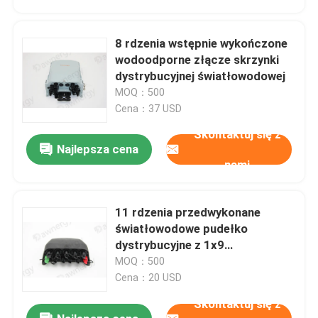
8 rdzenia wstępnie wykończone
wodoodporne złącze skrzynki
dystrybucyjnej światłowodowej
MOQ：500
Cena：37 USD
Skontaktuj się z
Najlepsza cena
nami
11 rdzenia przedwykonane
Dom
światłowodowe pudełko
dystrybucyjne z 1x9
nierównomiernego rozdzielacza
MOQ：500
Produkty
PLC
Cena：20 USD
Skontaktuj się z
Filmy