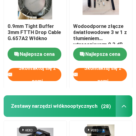
0.9mm Tight Buffer
Wodoodporne złącze
3mm FTTH Drop Cable
światłowodowe 3 w 1 z
G.657A2 Włókno
tłumieniem
wtrąceniowym 0,3 dB
Najlepsza cena
Najlepsza cena
Skontaktuj się z
Skontaktuj się z
nami
nami
Zestawy narzędzi włóknooptycznych
(28)