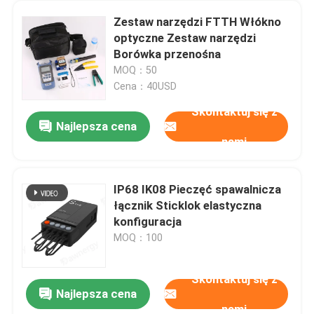
Zestaw narzędzi FTTH Włókno
optyczne Zestaw narzędzi
Borówka przenośna
MOQ：50
Cena：40USD
Skontaktuj się z
Najlepsza cena
nami
IP68 IK08 Pieczęć spawalnicza
łącznik Sticklok elastyczna
konfiguracja
MOQ：100
Skontaktuj się z
Najlepsza cena
nami