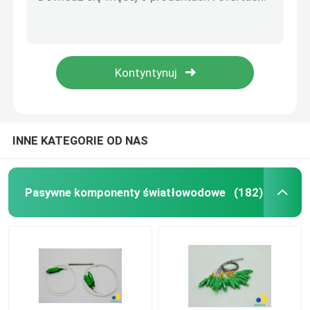
16 Rdzenia Płytka dystrybucyjna światłowodowa
16 Rdzenia Płytka dystrybucyjna światłowodowa
Pasywne komponenty światłowodowe
16 Rdzenia Płytka dystrybucyjna światłowodowa
16 Rdzenia Płytka dystrybucyjna światłowodowa
Aktywne składniki światłowodowe
4 rdzenia Płytka dystrybucyjna światłowodowa
System zarządzania włóknem optycznym
INNE KATEGORIE OD NAS
Światłowód
Pasywne komponenty światłowodowe
(182)
Zestawy narzędzi włóknooptycznych
Sprzęt do badań włókna optycznego
Rozwiązania sieciowe FTTx