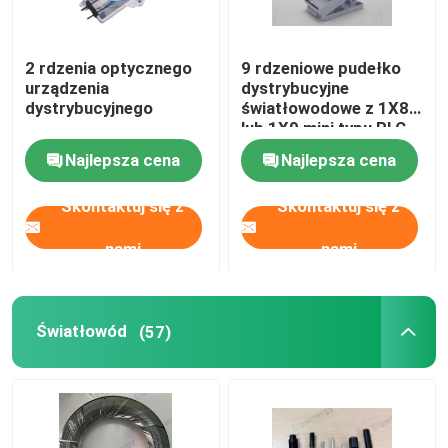
2 rdzenia optycznego
9 rdzeniowe pudełko
urządzenia
dystrybucyjne
dystrybucyjnego
światłowodowe z 1X8
lub 1X9 mini typu PLC
Splitter
Najlepsza cena
Najlepsza cena
Skontaktuj się z
Skontaktuj się z
nami
nami
Światłowód
(57)