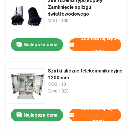
288 rdzenia typu kopuły
Zamknięcie splizgu
światłowodowego
MOQ：100
Skontaktuj się z
Najlepsza cena
nami
Szafki uliczne telekomunikacyjne
1200 mm
MOQ：10
Cena：928
Skontaktuj się z
Najlepsza cena
nami