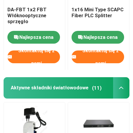
DA-FBT 1x2 FBT
1x16 Mini Type SCAPC
Mikroprzewód HDPE
Włóknooptyczne
Fiber PLC Splitter
sprzęgło
Inni
Najlepsza cena
Najlepsza cena
Skontaktuj się z
Skontaktuj się z
nami
nami
Aktywne składniki światłowodowe
(11)