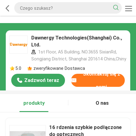
Dawnergy Technologies(Shanghai) Co.,
Ltd.
1st Floor, A5 Building, NO.3655 SixianRd,
Songjiang District, Shanghai 201614 China,Chiny
5.0
zweryfikowane Dostawca
Skontaktuj się z
Zadzwoń teraz
nami
produkty
O nas
16 rdzenia szybkie podłączone
do optycznych