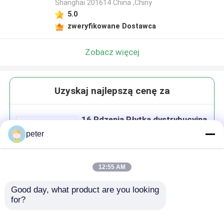
Shanghai 201614 China ,Chiny
5.0
zweryfikowane Dostawca
Zobacz więcej
Uzyskaj najlepszą cenę za
16 Rdzenia Płytka dystrybucyjna
światłowodowa
peter
12:55 AM
Good day, what product are you looking 
Kontyntynuj
for?