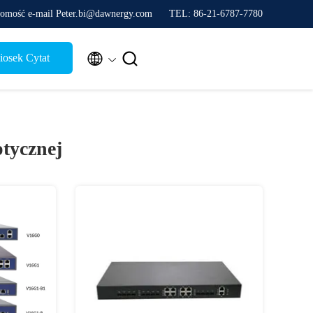
omość e-mail Peter.bi@dawnergy.com
TEL: 86-21-6787-7780


osek Cytat
ptycznej