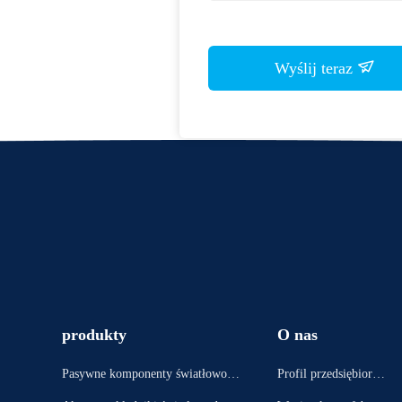
Wyślij teraz
produkty
O nas
Pasywne komponenty światłowodo
Profil przedsiębiorst
we
wa