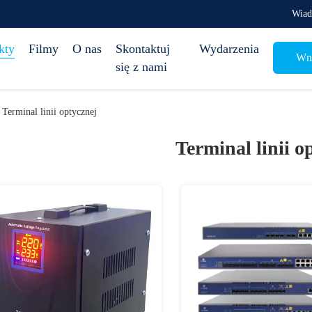
Wiad
kty
Filmy
O nas
Skontaktuj
Wydarzenia
Wni
się z nami
Terminal linii optycznej
Terminal linii o