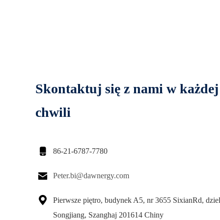
Skontaktuj się z nami w każdej
chwili

86-21-6787-7780

Peter.bi@dawnergy.com

Pierwsze piętro, budynek A5, nr 3655 SixianRd, dzie
Songjiang, Szanghaj 201614 Chiny