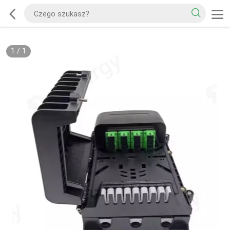
1
/
1