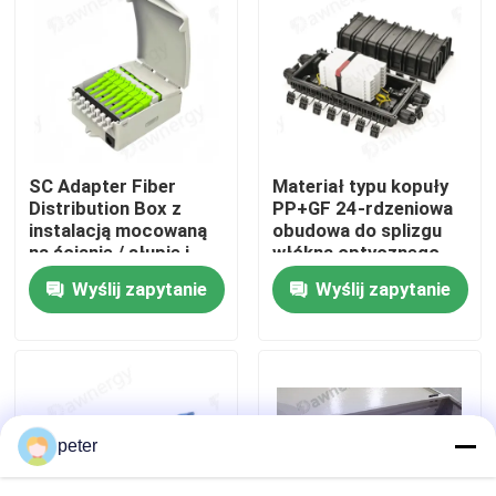
O nas
Wycieczka po fabryce
SC Adapter Fiber
Materiał typu kopuły
Kontrola jakości
Distribution Box z
PP+GF 24-rdzeniowa
instalacją mocowaną
obudowa do splizgu
na ścianie / słupie i
włókna optycznego
Skontaktuj się z nami
typem złącza Fiber
Wyślij zapytanie
Wyślij zapytanie
Splice Box
Aktualności
Wszystkie przypadki
peter
Poprosić o wycenę