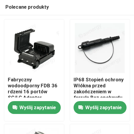
Polecane produkty
Fabryczny
IP68 Stopień ochrony
wodoodporny FDB 36
Włókna przed
rdzeni 16 portów
zakończeniem w
Dom
SC/LC Adapter
ferrule Bez epoksydu
Podział skrzynki Ftth
Utwardzanie i
Wyślij zapytanie
Wyślij zapytanie
polerowanie
Produkty
materiałami obudowy
PC ABS
Filmy