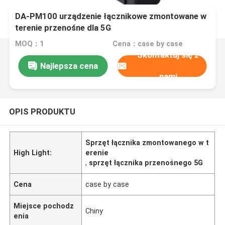
DA-PM100 urządzenie łącznikowe zmontowane w
terenie przenośne dla 5G
MOQ：1
Cena：case by case
Skontaktuj się z
Najlepsza cena
nami
OPIS PRODUKTU
Sprzęt łącznika zmontowanego w t
High Light:
erenie
,
sprzęt łącznika przenośnego 5G
Cena
case by case
Miejsce pochodz
Chiny
enia