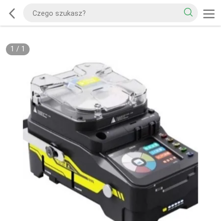
1
/
1