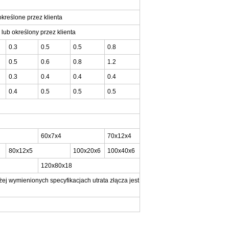
 określone przez klienta
lub określony przez klienta
0.3
0.5
0.5
0.8
0.5
0.6
0.8
1.2
0.3
0.4
0.4
0.4
0.4
0.5
0.5
0.5
60x7x4
70x12x4
80x12x5
100x20x6
100x40x6
120x80x18
 wymienionych specyfikacjach utrata złącza jest