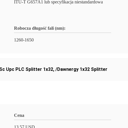
ITU-T G657A1 lub specyfikacja niestandardowa
Robocza długość fali (nm):
1260-1650
Sc Upc PLC Splitter 1x32
,
/Dawnergy 1x32 Splitter
Cena
13.57 USD