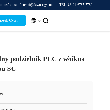
omość e-mail Peter.bi@dawnergy.com
TEL: 86-21-6787-7780


osek Cytat
lny podzielnik PLC z włókna
pu SC
ny
WNERGY