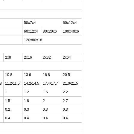
50x7x4
60x12x4
60x12x4
80x20x6
100x40x6
120x80x18
2x8
2x16
2x32
2x64
10.8
13.6
16.8
20.5
.8
11.2/11.5
14.2/14.5
17.4/17.7
21.0/21.5
1
1.2
1.5
2.2
1.5
1.8
2
2.7
0.2
0.3
0.3
0.3
0.4
0.4
0.4
0.4