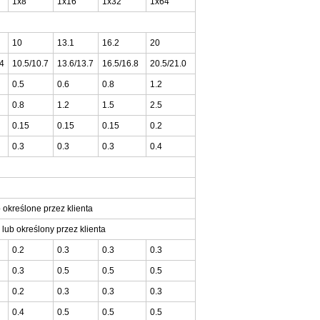
1x8
1x16
1x32
1x64
10
13.1
16.2
20
.4
10.5/10.7
13.6/13.7
16.5/16.8
20.5/21.0
0.5
0.6
0.8
1.2
0.8
1.2
1.5
2.5
0.15
0.15
0.15
0.2
0.3
0.3
0.3
0.4
b określone przez klienta
lub określony przez klienta
0.2
0.3
0.3
0.3
0.3
0.5
0.5
0.5
0.2
0.3
0.3
0.3
0.4
0.5
0.5
0.5