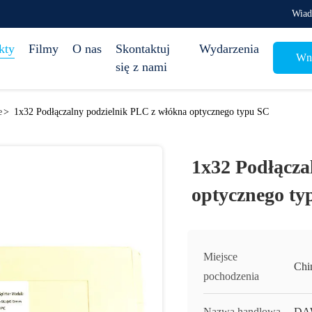
Wiad
kty
Filmy
O nas
Skontaktuj
Wydarzenia
Wni
się z nami
e
>
1x32 Podłączalny podzielnik PLC z włókna optycznego typu SC
1x32 Podłącza
optycznego ty
Miejsce
Chi
pochodzenia
Nazwa handlowa
DA