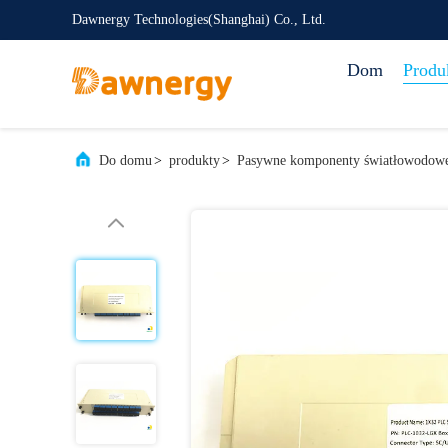
Dawnergy Technologies(Shanghai) Co., Ltd.
Dom
Produ
Do domu
>
produkty
>
Pasywne komponenty światłowodow