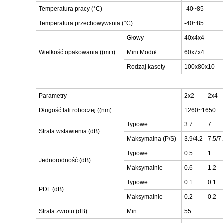
Temperatura pracy (°C)
-40~85
Temperatura przechowywania (°C)
-40~85
Głowy
40x4x4
Wielkość opakowania ((mm)
Mini Moduł
60x7x4
Rodzaj kasety
100x80x10
Parametry
2x2
2x4
Długość fali roboczej ((nm)
1260~1650
Typowe
3.7
7
Strata wstawienia (dB)
Maksymalna (P/S)
3.9/4.2
7.5/7
Typowe
0.5
1
Jednorodność (dB)
Maksymalnie
0.6
1.2
Typowe
0.1
0.1
PDL (dB)
Maksymalnie
0.2
0.2
Strata zwrotu (dB)
Min.
55