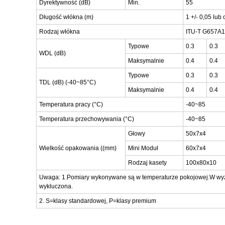
Dyrektywność (dB)
Min.
55
Długość włókna (m)
1 +/- 0,05 lub
Rodzaj włókna
ITU-T G657A1 
Typowe
0.3
0.3
WDL (dB)
Maksymalnie
0.4
0.4
Typowe
0.3
0.3
TDL (dB) (-40~85°C)
Maksymalnie
0.4
0.4
Temperatura pracy (°C)
-40~85
Temperatura przechowywania (°C)
-40~85
Głowy
50x7x4
Wielkość opakowania ((mm)
Mini Moduł
60x7x4
Rodzaj kasety
100x80x10
Uwaga: 1.Pomiary wykonywane są w temperaturze pokojowej.W wyżej
wykluczona.
2. S=klasy standardowej, P=klasy premium