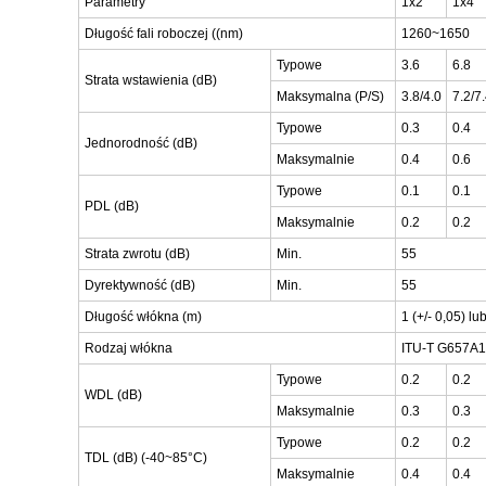
Parametry
1x2
1x4
Długość fali roboczej ((nm)
1260~1650
Typowe
3.6
6.8
Strata wstawienia (dB)
Maksymalna (P/S)
3.8/4.0
7.2/7
Typowe
0.3
0.4
Jednorodność (dB)
Maksymalnie
0.4
0.6
Typowe
0.1
0.1
PDL (dB)
Maksymalnie
0.2
0.2
Strata zwrotu (dB)
Min.
55
Dyrektywność (dB)
Min.
55
Długość włókna (m)
1 (+/- 0,05) lu
Rodzaj włókna
ITU-T G657A1 
Typowe
0.2
0.2
WDL (dB)
Maksymalnie
0.3
0.3
Typowe
0.2
0.2
TDL (dB) (-40~85°C)
Maksymalnie
0.4
0.4