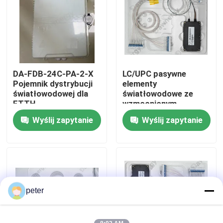
O nas
Wycieczka po fabryce
DA-FDB-24C-PA-2-X
LC/UPC pasywne
Pojemnik dystrybucji
elementy
Kontrola jakości
światłowodowej dla
światłowodowe ze
FTTH
wzmocnionym
przesłuchaniem
Wyślij zapytanie
Wyślij zapytanie
Skontaktuj się z nami
Aktualności
Wszystkie przypadki
peter
Poprosić o wycenę