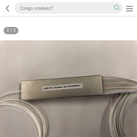
2
/
3