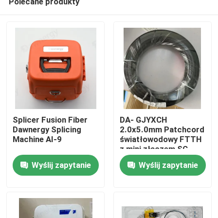
Polecane produkty
Splicer Fusion Fiber
DA- GJYXCH
Dawnergy Splicing
2.0x5.0mm Patchcord
Machine AI-9
światłowodowy FTTH
z mini złączem SC
Dom
wodoodpornym i
Wyślij zapytanie
Wyślij zapytanie
złączem przelotowym
Produkty
Filmy