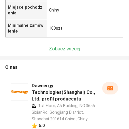
Miejsce pochodz
Chiny
enia
Minimalne zamów
100szt
ienie
Zobacz więcej
O nas
Dawnergy
Technologies(Shanghai) Co.,
Ltd. profil producenta
1st Floor, A5 Building, NO.3655
SixianRd, Songjiang District,
Shanghai 201614 China ,Chiny
5.0